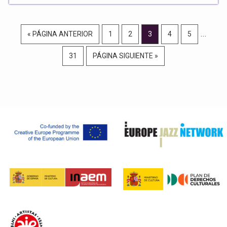
Página
…
IR
PÁGINA
PÁGINA
PÁGINA
PÁGINA
PÁGINA
«
PÁGINA ANTERIOR
1
2
3
4
5
interme
A
PÁGINA
IR
31
PÁGINA SIGUIENTE »
omitida
LA
A
LA