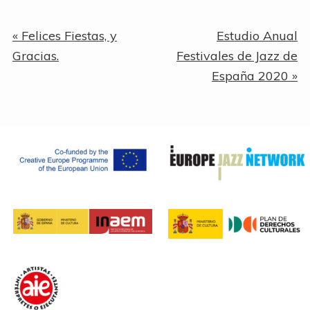
Entrada
Siguiente
« Felices Fiestas, y
Estudio Anual
anterior:
entrada:
Gracias.
Festivales de Jazz de
España 2020 »