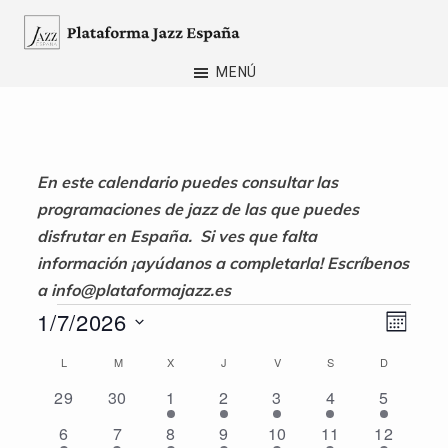
Saltar
al
Plataforma
contenido
MENÚ
Jazz
principal
España
En este calendario puedes consultar las
programaciones de jazz de las que puedes
disfrutar en España.
Si ves que falta
información ¡ayúdanos a completarla! Escríbenos
a
info@plataformajazz.es
Eventos
N
N
1/7/2026
M
a
S
a
E
C
L
LUNES
M
MARTES
X
MIÉRCOLES
J
JUEVES
V
VIERNES
S
SÁBADO
D
DOMINGO
S
e
v
v
0
0
1
2
3
4
4
29
30
1
2
3
4
5
a
l
e
e
e
e
e
e
e
e
e
3
3
3
3
3
3
3
6
7
8
9
10
11
12
e
l
v
v
v
v
v
v
v