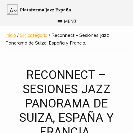
Saltar
al
Plataforma
contenido
MENÚ
Jazz
principal
España
Inicio
/
Sin categoría
/ Reconnect – Sesiones Jazz
Panorama de Suiza, España y Francia.
RECONNECT –
SESIONES JAZZ
PANORAMA DE
SUIZA, ESPAÑA Y
FRANCIA.