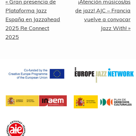
Entrada
Siguiente
« Gran presencia de
¡Atención músicos/as
anterior:
entrada:
Plataforma Jazz
de jazz! AJC – Francia
España en Jazzahead
vuelve a convocar
2025 Re Connect
Jazz With! »
2025