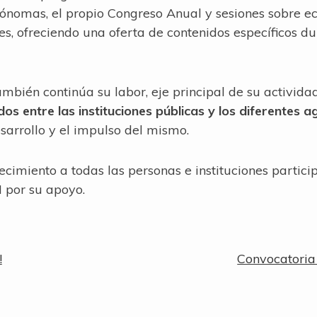
nomas, el propio Congreso Anual y sesiones sobre eco
es, ofreciendo una oferta de contenidos específicos du
mbién continúa su labor, eje principal de su activida
dos entre las instituciones públicas y los diferentes a
sarrollo y el impulso del mismo.
cimiento a todas las personas e instituciones partici
 por su apoyo.
Siguiente
!
Convocatoria
entrada: