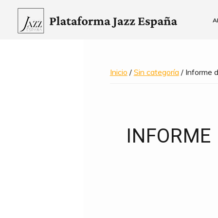
Saltar
Saltar
a
al
A
la
contenido
Plataforma
navegación
principal
Jazz
principal
España
Inicio
/
Sin categoría
/ Informe 
INFORME 