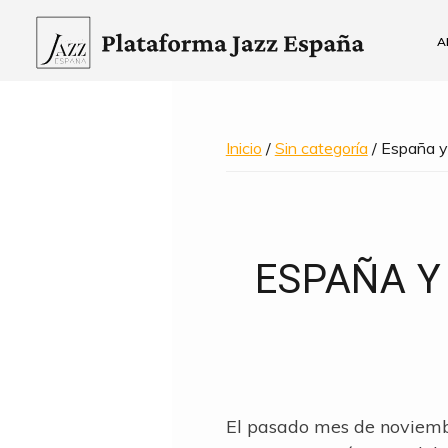
Saltar
Saltar
a
al
A
la
contenido
Plataforma
navegación
principal
Jazz
principal
España
Inicio
/
Sin categoría
/ España y
ESPAÑA Y
El pasado mes de noviembr