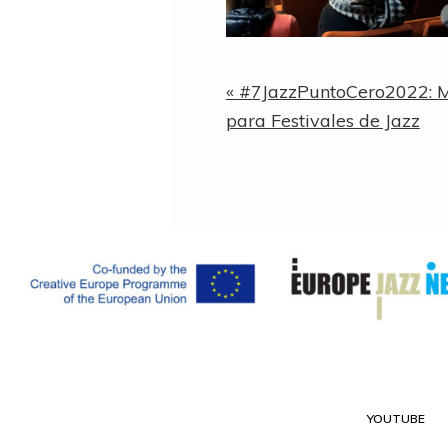
Entrada
« #7JazzPuntoCero2022: M
anterior:
para Festivales de Jazz
YOUTUBE