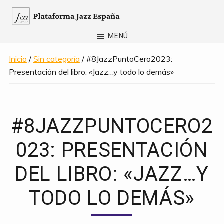
Saltar
al
Plataforma
contenido
MENÚ
Jazz
principal
España
Inicio
/
Sin categoría
/ #8JazzPuntoCero2023:
Presentación del libro: «Jazz…y todo lo demás»
#8JAZZPUNTOCERO2
023: PRESENTACIÓN
DEL LIBRO: «JAZZ…Y
TODO LO DEMÁS»