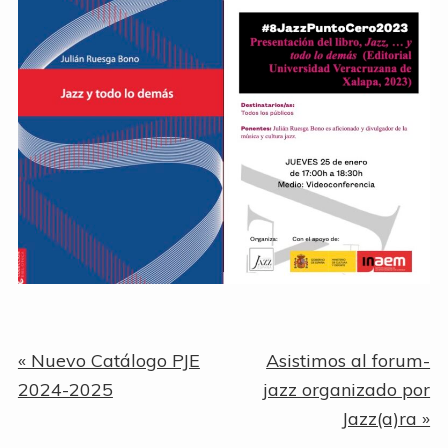
Entrada
Siguiente
« Nuevo Catálogo PJE
Asistimos al forum-
anterior:
entrada:
2024-2025
jazz organizado por
Jazz(a)ra »